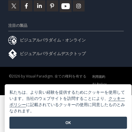
注目の製品
ビジュアルパラダイム・オンライン
ビジュアルパラダイムデスクトップ
©2026 by Visual Paradigm. 全ての権利を有する
利用規約
AI Policy
プライバシーポリシー
Content Guidelines
セキュリティ概要
私たちは、より良い経験を提供するためにクッキーを使用して
います。当社のウェブサイトを訪問することにより、
クッキー
ポリシー
に記載されているクッキーの使用に同意したものとみ
なされます。
OK