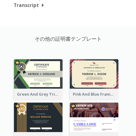
Transcript
その他の証明書テンプレート
Green And Grey Triangles With Badge Certificate
Pink And Blue Frame Company Certificate