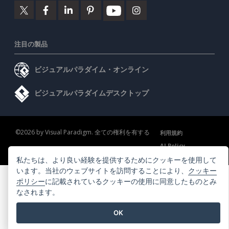
注目の製品
ビジュアルパラダイム・オンライン
ビジュアルパラダイムデスクトップ
©2026 by Visual Paradigm. 全ての権利を有する
利用規約
AI Policy
プライバシーポリシー
Content Guidelines
セキュリティ概要
私たちは、より良い経験を提供するためにクッキーを使用して
います。当社のウェブサイトを訪問することにより、
クッキー
ポリシー
に記載されているクッキーの使用に同意したものとみ
なされます。
OK