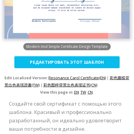
Modern And Simple Certificate Design Template
РЕДАКТИРОВАТЬ ЭТОТ ШАБЛОН
Edit Localized Version:
Resonance Carol Certificate(EN)
|
彩色圖樣背
景出色表現證書(TW)
|
彩色图样背景出色表现证书(CN)
View this page in:
EN
TW
CN
Создайте свой сертификат с помощью этого
шаблона. Красивый и профессионально
разработанный, он идеально удовлетворит
ваши потребности в дизайне.