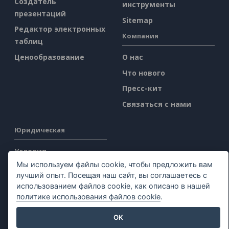
Создатель
инструменты
презентаций
Sitemap
Редактор электронных
Компания
таблиц
Ценообразование
О нас
Что нового
Пресс-кит
Связаться с нами
Юридическая
Условия
предоставления услуг
Мы используем файлы cookie, чтобы предложить вам
лучший опыт. Посещая наш сайт, вы соглашаетесь с
AI Policy
использованием файлов cookie, как описано в нашей
Политика
политике использования файлов cookie
.
конфиденциальности
OK
Content Guidelines