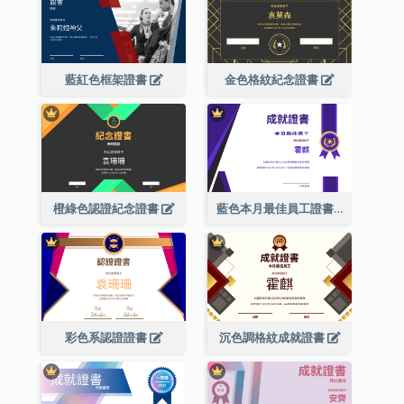
藍紅色框架證書
金色格紋紀念證書
橙綠色認證紀念證書
藍色本月最佳員工證書(附標誌)
彩色系認證證書
沉色調格紋成就證書