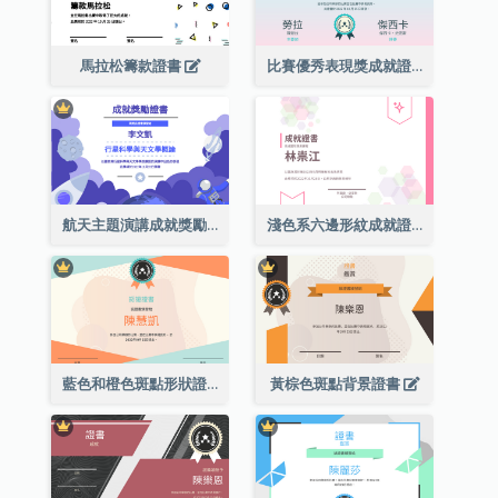
馬拉松籌款證書
比賽優秀表現獎成就證書
航天主題演講成就獎勵證書
淺色系六邊形紋成就證書
藍色和橙色斑點形狀證書
黃棕色斑點背景證書