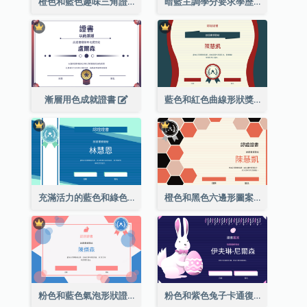
橙色和藍色趣味三角證書
暗藍主調學分要求學歷證書
漸層用色成就證書
藍色和紅色曲線形狀獎證書
充滿活力的藍色和綠色徽章證書
橙色和黑色六邊形圖案證書
粉色和藍色氣泡形狀證書
粉色和紫色兔子卡通復活節證書