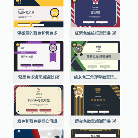
帶徽章的藍色和黃色多邊形證書
紅紫色條紋框架證書
紫黑色多邊形感謝狀
綠灰色三角形帶徽章證書
粉色和藍色鏡框公司證書
藍金色徽章感謝證書