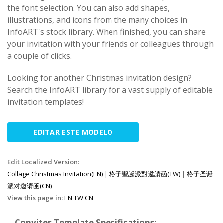
the font selection. You can also add shapes,
illustrations, and icons from the many choices in
InfoART's stock library. When finished, you can share
your invitation with your friends or colleagues through
a couple of clicks.
Looking for another Christmas invitation design?
Search the InfoART library for a vast supply of editable
invitation templates!
EDITAR ESTE MODELO
Edit Localized Version:
Collage Christmas Invitation(EN)
|
格子聖誕派對邀請函(TW)
|
格子圣诞
派对邀请函(CN)
View this page in:
EN
TW
CN
Convites Template Specifications: