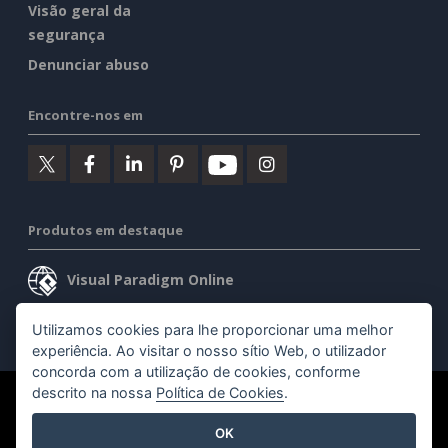
Visão geral da
segurança
Denunciar abuso
Encontre-nos em
Produtos em destaque
Visual Paradigm Online
Visual Paradigm Desktop
Utilizamos cookies para lhe proporcionar uma melhor
experiência. Ao visitar o nosso sítio Web, o utilizador
concorda com a utilização de cookies, conforme
descrito na nossa
Política de Cookies
.
©2026 by Visual Paradigm. Todos os direitos reservados.
OK
Termos de serviço
AI Policy
Política de privacidade