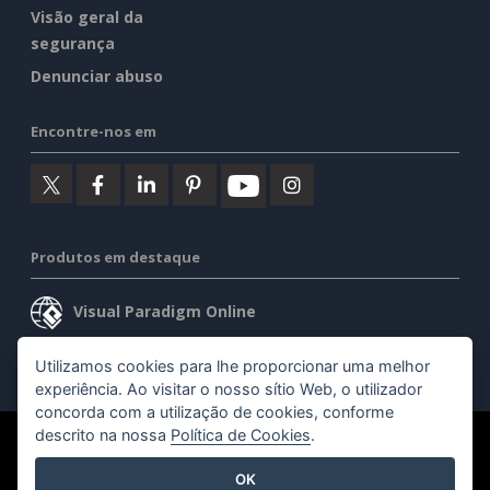
Visão geral da
segurança
Denunciar abuso
Encontre-nos em
Produtos em destaque
Visual Paradigm Online
Visual Paradigm Desktop
Utilizamos cookies para lhe proporcionar uma melhor
experiência. Ao visitar o nosso sítio Web, o utilizador
concorda com a utilização de cookies, conforme
descrito na nossa
Política de Cookies
.
©2026 by Visual Paradigm. Todos os direitos reservados.
OK