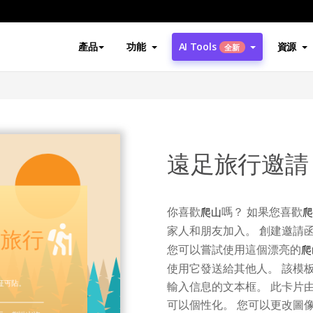
產品
功能
AI Tools
資源
全新
遠足旅行邀請
你喜歡
嗎？ 如果您喜歡
爬山
爬
家人和朋友加入。 創建邀請
您可以嘗試使用這個漂亮的
爬
使用它發送給其他人。 該模
輸入信息的文本框。 此卡片
可以個性化。 您可以更改圖