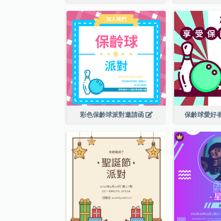
彩色保齡球派對邀請函
保齡球愛好