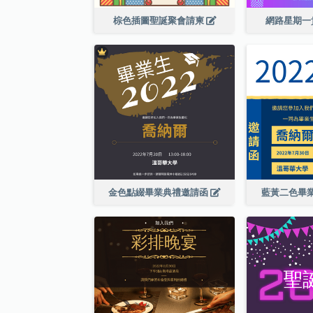
棕色插圖聖誕聚會請柬
網路星期一
金色點綴畢業典禮邀請函
藍黃二色畢