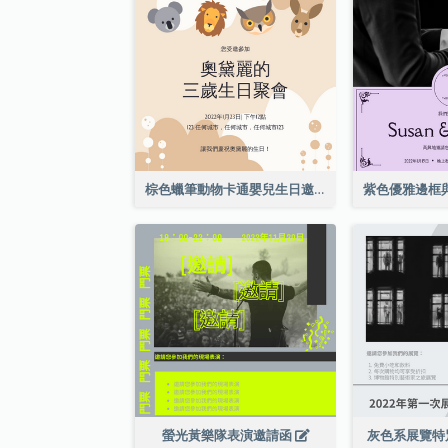
棕色蠟筆動物卡通嬰兒生日邀請
螢光黃樂隊表演邀請函
灰色系展覽特