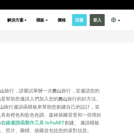
解決方案
模板
價格
註冊
登入
旅行，請嘗試舉辦一次
旅行，並邀請您的
山
爬山
函是幫助您邀請人們加入您的
旅行的好方法。
爬山
旅行邀請函模板來幫助您創建自己的設計，並
山
板具有橙色和藍色色調、森林插圖背景和一些用於
由
在線邀請函製作工具 InfoART
創建。 邀請模板
像、照片、圖標、插圖並包括您的派對信息。