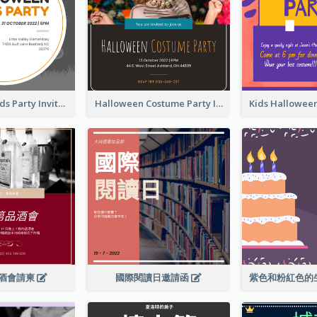
Halloween Kids Party Invitation
Halloween Costume Party Invitation
酒會請柬
國際閱讀日邀請函