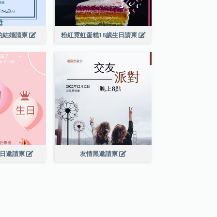
的結婚請柬
粉紅霓虹蛋糕18歲生日請柬
生日邀請柬
友情黑邀請柬