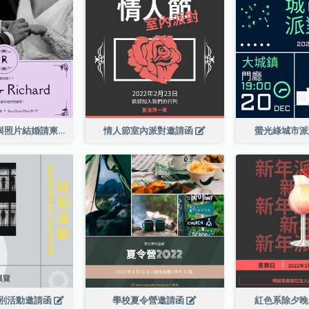
紫色優雅邊框與照片結婚請柬
情人節室內派對邀請函
螢光綠城市
別活動邀請函
學校夏令營邀請函
紅色系除夕