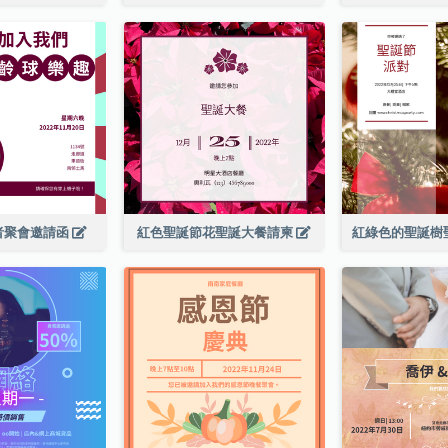
者聚會邀請函
紅色聖誕節花聖誕大餐請柬