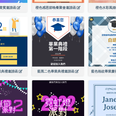
貴賓邀請函
橙色感恩節晚餐聚會邀請函
橙色水彩風
業典禮邀請函
藍黑二色畢業典禮邀請函