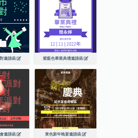
派對邀請函
紫藍色畢業典禮邀請函
晚會邀請函
黃色新年晚宴邀請函