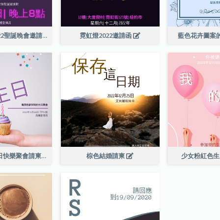
紫色霓虹燈2022聖誕晚會邀請函
霓虹燈2022邀請函
藍色花卉圖案
柔和的紫色生日快樂聚會請柬
棕色結婚請柬
少女粉紅色