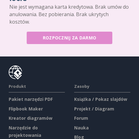
Nie jest wymagana karta kredytowa. Brak umów do
anulowania. Bez pobierania. Brak ukrytych
kosztów.
ROZPOCZNIJ ZA DARMO
Produkt
Zasoby
Pakiet narzędzi PDF
Książka / Pokaz slajdów
Flipbook Maker
Projekt / Diagram
Kreator diagramów
Forum
Narzędzie do
Nauka
projektowania
Blog