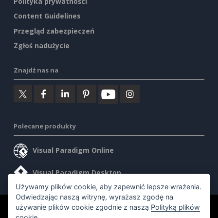
Polityka prywatności
Content Guidelines
Przegląd zabezpieczeń
Zgłoś nadużycie
Znajdź nas na
Polecane produkty
Visual Paradigm Online
Visual Paradigm Desktop
Używamy plików cookie, aby zapewnić lepsze wrażenia.
Odwiedzając naszą witrynę, wyrażasz zgodę na
używanie plików cookie zgodnie z naszą
Polityką plików
©2026 by Visual Paradigm. Wszelkie prawa zastrzeżone.
cookie
.