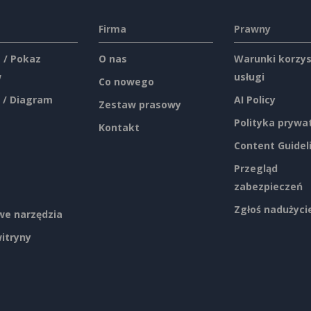
Firma
Prawny
 / Pokaz
O nas
Warunki korzys
w
usługi
Co nowego
 / Diagram
AI Policy
Zestaw prasowy
Polityka prywa
Kontakt
Content Guidel
Przegląd
zabezpieczeń
Zgłoś nadużyci
e narzędzia
itryny