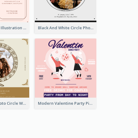
Pink With Plant Illustration Wedding Party Invitation
Black And White Circle Photo Thanksgiving Dinner Invitation
Gold Brown Photo Circle Wedding Invitation
Modern Valentine Party Pink Invitation Design Templates