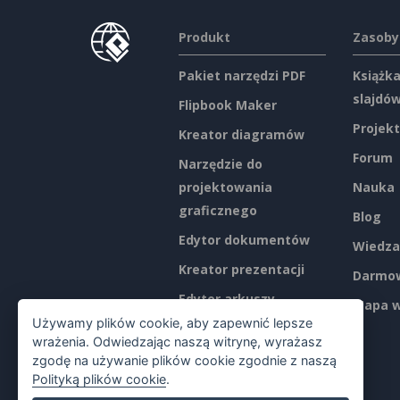
Produkt
Zasoby
Pakiet narzędzi PDF
Książka
slajdó
Flipbook Maker
Projekt
Kreator diagramów
Forum
Narzędzie do
projektowania
Nauka
graficznego
Blog
Edytor dokumentów
Wiedza
Kreator prezentacji
Darmow
Edytor arkuszy
Mapa w
kalkulacyjnych
Używamy plików cookie, aby zapewnić lepsze
wrażenia. Odwiedzając naszą witrynę, wyrażasz
Ceny
zgodę na używanie plików cookie zgodnie z naszą
Polityką plików cookie
.