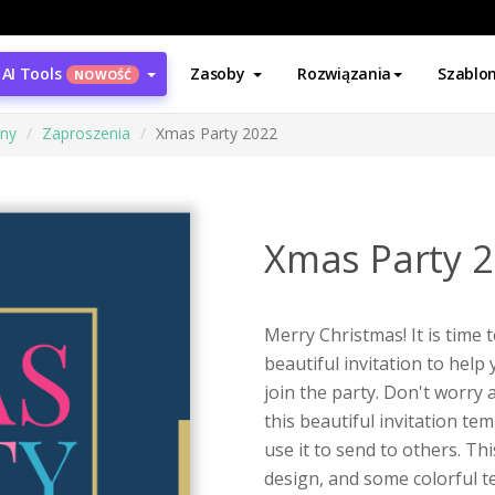
AI Tools
Zasoby
Rozwiązania
Szablo
NOWOŚĆ
ony
Zaproszenia
Xmas Party 2022
Xmas Party 
Merry Christmas! It is time t
beautiful invitation to help
join the party. Don't worry
this beautiful invitation te
use it to send to others. T
design, and some colorful t