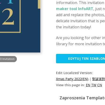
information. This invitation
maker tool InfoART
, just 
add and replace the photos,
delicate invitation that is p
the invitation today!
Are you looking for other i
library for more invitation 
EDYTUJ TEN SZABLO
 Invitation
Edit Localized Version:
Xmas Party 2022(EN)
|
聖誕派對2
View this page in:
EN
TW
CN
Zaproszenia Template