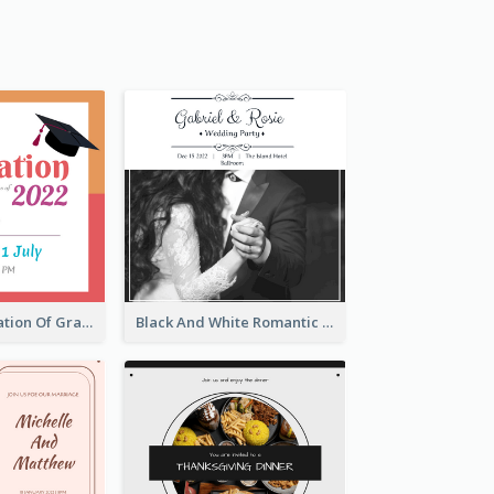
Red Congratulation Of Graduation 2020 Invitation
Black And White Romantic Wedding Party