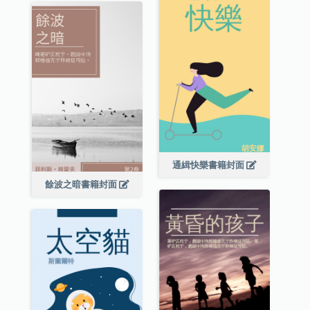
通緝快樂書籍封面
餘波之暗書籍封面