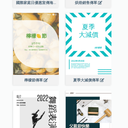
國際家庭日優惠宣傳海報
烘焙銷售傳單
檸檬節傳單
夏季大減價傳單