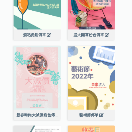
酒吧促銷傳單
盛大開幕粉色傳單
新春時尚大減價粉色傳單
藝術節傳單