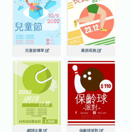
兒童節傳單
募捐長跑
網球比賽
保齡球派對