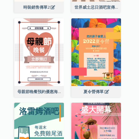
時裝銷售傳單2
世界威士忌日酒吧宣傳傳單
母親節晚餐預約優惠海報
夏令營傳單