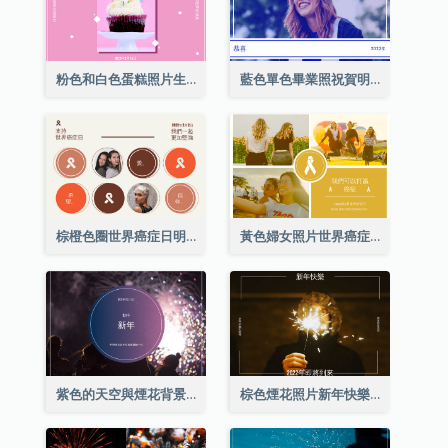
粉色和白色蛋糕照片生日明信片
藍色單色畢業照祝賀明信片
棕橙色圈世界癌症日明信片
黃色婦女照片世界癌症日明信片
紫色的天空與煙花背景新年明信片
棕色煙花照片新年快樂明信片