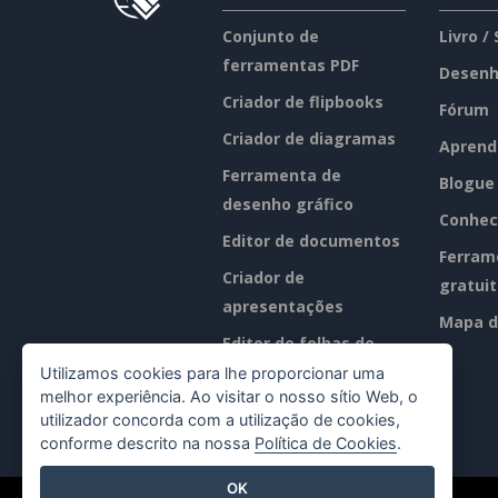
Conjunto de
Livro /
ferramentas PDF
Desenh
Criador de flipbooks
Fórum
Criador de diagramas
Aprend
Ferramenta de
Blogue
desenho gráfico
Conhec
Editor de documentos
Ferram
Criador de
gratui
apresentações
Mapa d
Editor de folhas de
cálculo
Utilizamos cookies para lhe proporcionar uma
melhor experiência. Ao visitar o nosso sítio Web, o
Preços
utilizador concorda com a utilização de cookies,
conforme descrito na nossa
Política de Cookies
.
OK