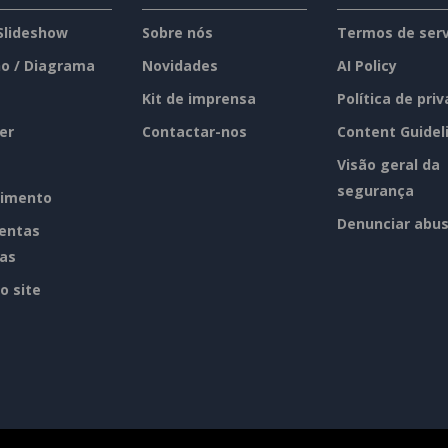
 Slideshow
Sobre nós
Termos de serv
o / Diagrama
Novidades
AI Policy
Kit de imprensa
Política de pri
er
Contactar-nos
Content Guidel
Visão geral da
segurança
imento
Denunciar abu
entas
tas
o site