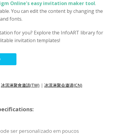
igm Online's easy invitation maker tool
.
zable. You can edit the content by changing the
 and fonts.
vitation for you? Explore the InfoART library for
itable invitation templates!
O
|
冰淇淋聚會邀請(TW)
|
冰淇淋聚会邀请(CN)
ecifications:
pode ser personalizado em poucos