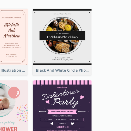
Pink With Plant Illustration Wedding Party Invitation
Black And White Circle Photo Thanksgiving Dinner Invitation