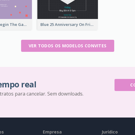
Purple Let's Begin The Games Entry Invitation
Blue 25 Anniversary On Friday Invitation
VER TODOS OS MODELOS CONVITES
tempo real
C
tratos para cancelar. Sem downloads.
os
Empresa
Jurídico