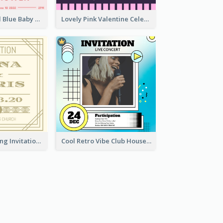
Pastel Pink And Blue Baby Shower Invitation
Lovely Pink Valentine Celebration Invitation Design Ideas
Vintage Wedding Invitation
Cool Retro Vibe Club House Invitation Design Template