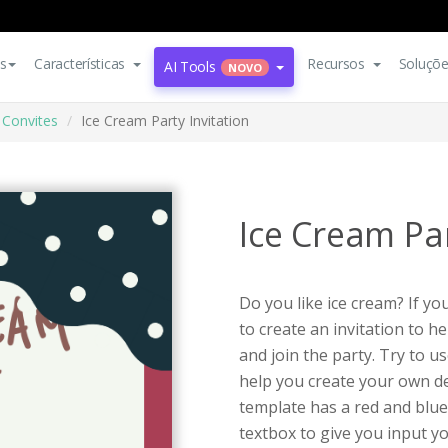
s
Características
Recursos
Soluçõ
AI Tools
NOVO
Convites
Ice Cream Party Invitation
Ice Cream Par
Do you like ice cream? If yo
to create an invitation to h
and join the party. Try to us
help you create your own des
template has a red and blu
textbox to give you input yo