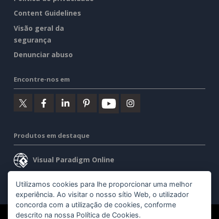
Content Guidelines
Visão geral da
segurança
Denunciar abuso
Encontre-nos em
Produtos em destaque
Visual Paradigm Online
Visual Paradigm Desktop
Utilizamos cookies para lhe proporcionar uma melhor
experiência. Ao visitar o nosso sítio Web, o utilizador
concorda com a utilização de cookies, conforme
descrito na nossa
Política de Cookies
.