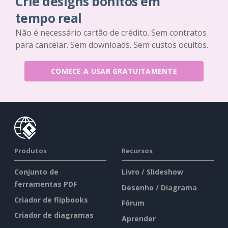
Crie designs bonitos em
tempo real
Não é necessário cartão de crédito. Sem contratos
para cancelar. Sem downloads. Sem custos ocultos.
COMECE A USAR GRATUITAMENTE
Produtos
Recursos
Conjunto de
Livro / Slideshow
ferramentas PDF
Desenho / Diagrama
Criador de flipbooks
Fórum
Criador de diagramas
Aprender