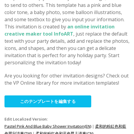
to send to others. This template has a pink and blue
color tone, a baby photo, some balloon illustrations,
and some textbox to give you input your information.
This invitation is created by
an online invitation
creative maker tool InfoART
, just replace the default
text with your party details, add and replace the photos,
icons, and shapes, and then you can get a delicate
invitation that is perfect for any holiday party. Start
personalizing the invitation today!
Are you looking for other invitation designs? Check out
the VP Online library for more invitation templates!
このテンプレートを編集する
Edit Localized Version:
Pastel Pink And Blue Baby Shower Invitation(EN)
|
柔和的粉紅色和藍
色嬰兒請柬(TW)
|
柔和的粉红色和蓝色婴儿请柬(CN)