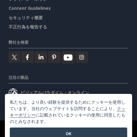
Content Guidelines
セキュリティ概要
不正行為を報告する
弊社を検索
注目の製品
ビジュアルパラダイム・オンライン
私たちは、より良い経験を提供するためにクッキーを使用し
ビジュアルパラダイムデスクトップ
ています。当社のウェブサイトを訪問することにより、
クッ
キーポリシー
に記載されているクッキーの使用に同意したも
のとみなされます。
©2026 by Visual Paradigm. 全ての権利を有する
利用規約
OK