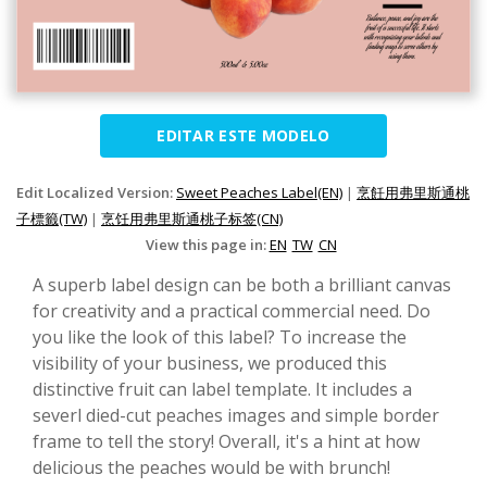
EDITAR ESTE MODELO
Edit Localized Version:
Sweet Peaches Label(EN)
|
烹飪用弗里斯通桃
子標籤(TW)
|
烹饪用弗里斯通桃子标签(CN)
View this page in:
EN
TW
CN
A superb label design can be both a brilliant canvas
for creativity and a practical commercial need. Do
you like the look of this label? To increase the
visibility of your business, we produced this
distinctive fruit can label template. It includes a
severl died-cut peaches images and simple border
frame to tell the story! Overall, it's a hint at how
delicious the peaches would be with brunch!