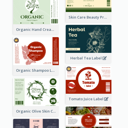
Skin Care Beauty Product Label
Organic Hand Cream Label
Herbal Tea Label
Organic Shampoo Label
Tomato Juice Label
Organic Olive Skin Care Label