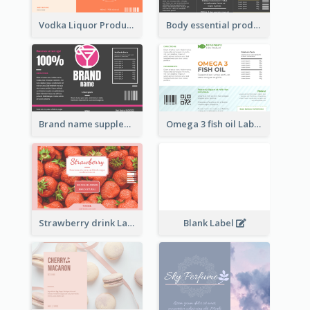
Vodka Liquor Product Label
Body essential product label
Brand name supplement Label
Omega 3 fish oil Label
Strawberry drink Label
Blank Label