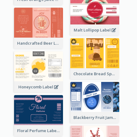
Malt Lollipop Label
Handcrafted Beer Label
Chocolate Bread Spread Label
Honeycomb Label
Blackberry Fruit Jam Label
Floral Perfume Label