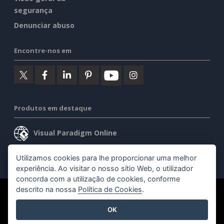
segurança
Denunciar abuso
Encontre-nos em
Produtos em destaque
Visual Paradigm Online
Visual Paradigm Desktop
Utilizamos cookies para lhe proporcionar uma melhor
experiência. Ao visitar o nosso sítio Web, o utilizador
concorda com a utilização de cookies, conforme
descrito na nossa
Política de Cookies
.
©2026 by Visual Paradigm. Todos os direitos reservados.
OK
Termos de serviço
AI Policy
Política de privacidade