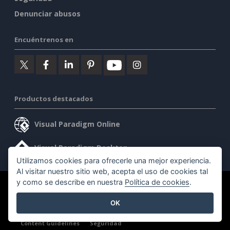
Denunciar abusos
Encuéntrenos en
Productos destacados
Visual Paradigm Online
Visual Paradigm Desktop
Utilizamos cookies para ofrecerle una mejor experiencia.
Al visitar nuestro sitio web, acepta el uso de cookies tal
y como se describe en nuestra
Política de cookies
.
©2026 by Visual Paradigm. Todos los derechos reservados.
OK
Condiciones de servicio
AI Policy
Política de privacidad
Content Guidelines
Seguridad