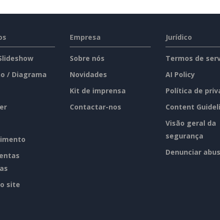
os
Empresa
Jurídico
 Slideshow
Sobre nós
Termos de serv
o / Diagrama
Novidades
AI Policy
Kit de imprensa
Política de pri
er
Contactar-nos
Content Guidel
Visão geral da
segurança
imento
Denunciar abu
entas
tas
o site