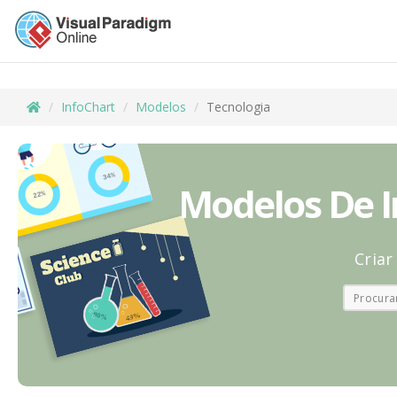
InfoChart
Modelos
Tecnologia
Modelos De I
Criar