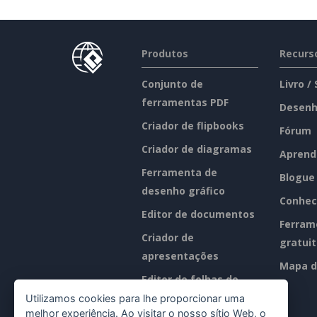
Produtos
Recurs
Conjunto de
Livro /
ferramentas PDF
Desenh
Criador de flipbooks
Fórum
Criador de diagramas
Aprend
Ferramenta de
Blogue
desenho gráfico
Conhec
Editor de documentos
Ferram
Criador de
gratui
apresentações
Mapa d
Editor de folhas de
cálculo
Utilizamos cookies para lhe proporcionar uma
melhor experiência. Ao visitar o nosso sítio Web, o