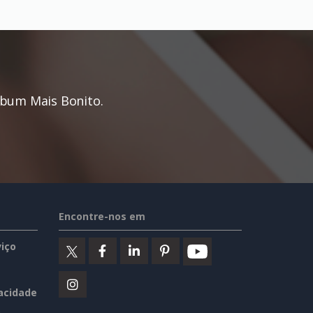
bum Mais Bonito.
Encontre-nos em
iço
vacidade