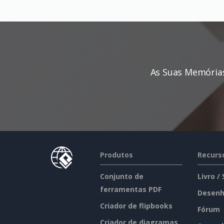
As Suas Memória
Produtos
Recurs
Conjunto de
Livro /
ferramentas PDF
Desenh
Criador de flipbooks
Fórum
Criador de diagramas