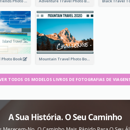
Travel With Friends Photo Book
Adventure Travel Photo Book
l Photo Book
Mountain Travel Photo Book
VER TODOS OS MODELOS LIVROS DE FOTOGRAFIAS DE VIAGEN
A Sua História. O Seu Caminho
s Merecem-No, O Caminho Mais Rápido Para O Seu Ál