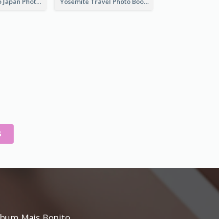
Black Travel To Japan Photo Book
Yosemite Travel Photo Book
S
bum Mais Bonito.