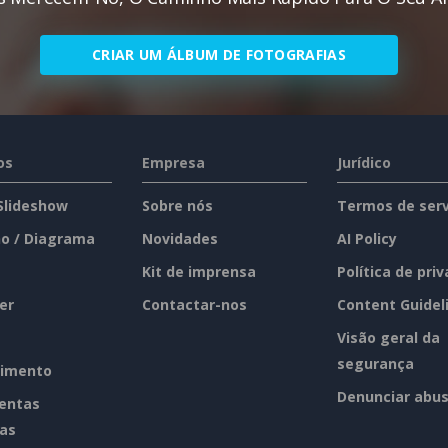
CRIAR UM ÁLBUM DE FOTOGRAFIAS
os
Empresa
Jurídico
 Slideshow
Sobre nós
Termos de serv
o / Diagrama
Novidades
AI Policy
Kit de imprensa
Política de pri
er
Contactar-nos
Content Guidel
Visão geral da
segurança
imento
Denunciar abu
entas
tas