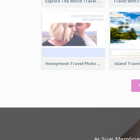
Explore The World Travel Photo Book
Honeymoon Travel Photo Book
Island Trave
As Suas Memória