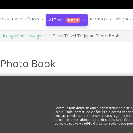
tos
Características
Recursos
Soluções
AI Tools
NOVO
e fotografias de viagens
Black Travel To Japan Photo Book
n Photo Book