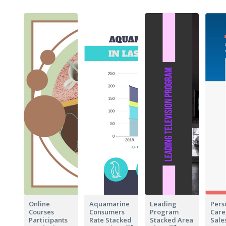
Online
Aquamarine
Leading
Pers
Courses
Consumers
Program
Care
Participants
Rate Stacked
Stacked Area
Sale