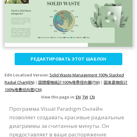
РЕДАКТИРОВАТЬ ЭТОТ ШАБЛОН
Edit Localized Version:
Solid Waste Management 100% Stacked
Radial Chart(EN)
|
固體廢物統計100%堆疊徑向圖(TW)
|
固体废物统计
100%堆叠径向图(CN)
View this page in:
EN
TW
CN
Программа Visual Paradigm Онлайн
позволяет создавать красивые радиальные
диаграммы за считанные минуты. Он
предоставляет в ваше распоряжение