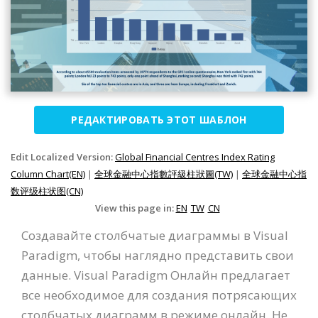
РЕДАКТИРОВАТЬ ЭТОТ ШАБЛОН
Edit Localized Version:
Global Financial Centres Index Rating
Column Chart(EN)
|
全球金融中心指數評級柱狀圖(TW)
|
全球金融中心指
数评级柱状图(CN)
View this page in:
EN
TW
CN
Создавайте столбчатые диаграммы в Visual
Paradigm, чтобы наглядно представить свои
данные. Visual Paradigm Онлайн предлагает
все необходимое для создания потрясающих
столбчатых диаграмм в режиме онлайн. Не