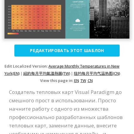
РЕДАКТИРОВАТЬ ЭТОТ ШАБЛОН
Edit Localized Version:
Average Monthly Temperatures in New
York(EN)
|
紐約每月平均氣溫熱圖(TW)
|
纽约每月平均气温热图(CN)
View this page in:
EN
TW
CN
Создатель тепловых карт Visual Paradigm до
смешного прост в использовании. Просто
начните работу с одного из множества
профессионально разработанных шаблонов
тепловых карт, замените данные, внесите
необходимые изменения в дизайн - и