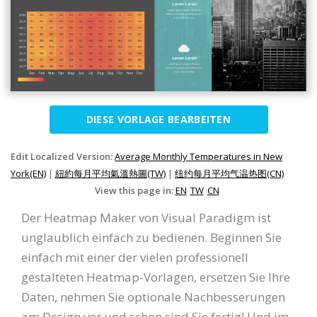
DIESE VORLAGE BEARBEITEN
Edit Localized Version:
Average Monthly Temperatures in New
York(EN)
|
紐約每月平均氣溫熱圖(TW)
|
纽约每月平均气温热图(CN)
View this page in:
EN
TW
CN
Der Heatmap Maker von Visual Paradigm ist
unglaublich einfach zu bedienen. Beginnen Sie
einfach mit einer der vielen professionell
gestalteten Heatmap-Vorlagen, ersetzen Sie Ihre
Daten, nehmen Sie optionale Nachbesserungen
am Design vor und schon sind Sie fertig! Und im