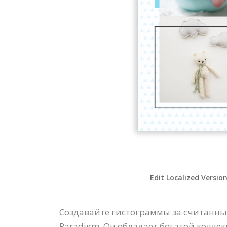
Edit Localized Versio
Создавайте гистограммы за считанны
Paradigm. Он обладает богатой колле