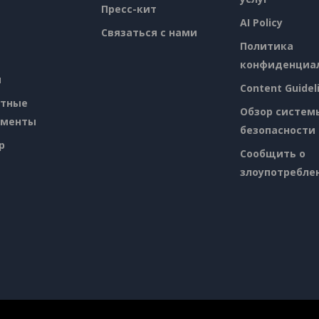
Пресс-кит
AI Policy
Связаться с нами
Политика
конфиденциа
я
Content Guidel
атные
Обзор систем
ументы
безопасности
p
Сообщить о
злоупотребле