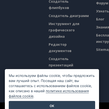
Создатель
Форум
флипбуков
Узнать
Создатель диаграмм
Блог
Инструмент для
Знани
графического
Беспл
дизайна
инстр
Редактор
Sitema
документов
Создатель
презентаций
Редактор
Мы используем файлы cookie, чтобы предложить
электронных таблиц
вам лучший опыт. Посещая наш сайт, вы
соглашаетесь с использованием файлов cookie,
Ценообразование
как описано в нашей
политике использования
файлов cookie
.
OK