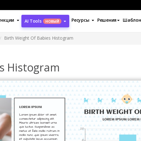
ункции
Ресурсы
Решения
Шабло
AI Tools
НОВЫЙ
Birth Weight Of Babies Histogram
es Histogram