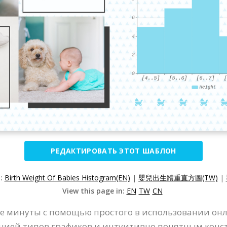
РЕДАКТИРОВАТЬ ЭТОТ ШАБЛОН
n:
Birth Weight Of Babies Histogram(EN)
|
嬰兒出生體重直方圖(TW)
|
View this page in:
EN
TW
CN
е минуты с помощью простого в использовании онл
кцией типов графиков и интуитивно понятным конс