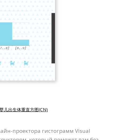
婴儿出生体重直方图(CN)
айн-проектора гистограмм Visual
труктором, который поможет вам без