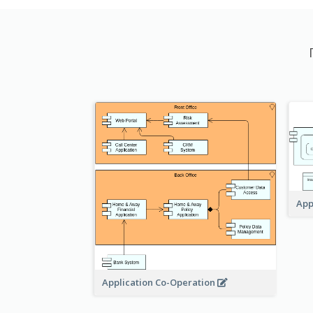
App
Application Co-Operation