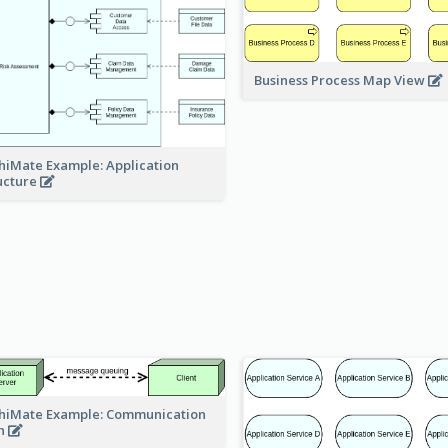
Business Process Map View
hiMate Example: Application
ucture
hiMate Example: Communication
h