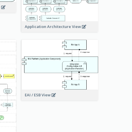
w
Application Architecture View
EAI / ESB View