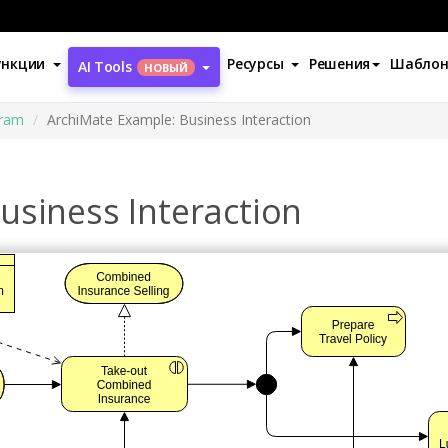
ункции
Ресурсы
Решения
Шабло
AI Tools
НОВЫЙ
gram
ArchiMate Example: Business Interaction
usiness Interaction