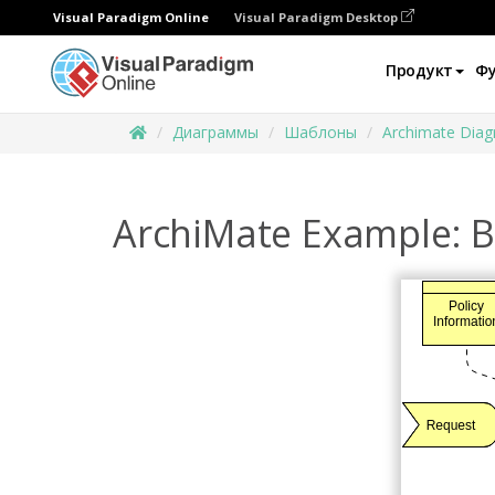
Visual Paradigm Online
Visual Paradigm Desktop
Продукт
Ф
Диаграммы
Шаблоны
Archimate Dia
ArchiMate Example: B