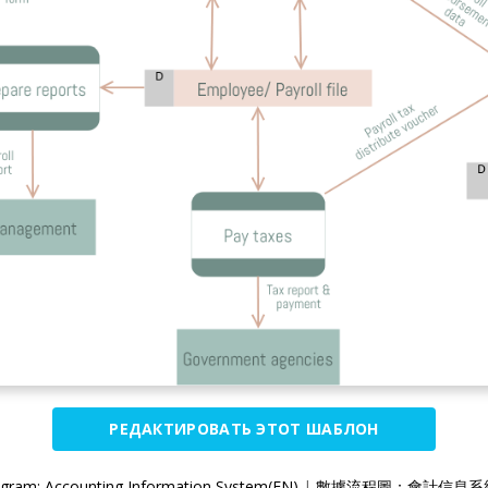
РЕДАКТИРОВАТЬ ЭТОТ ШАБЛОН
gram: Accounting Information System(EN)
|
數據流程圖：會計信息系統