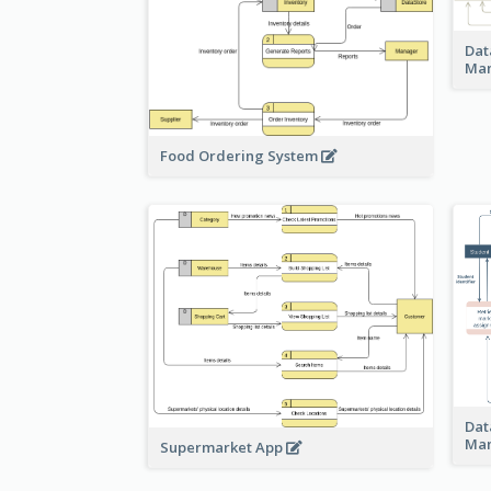
Dat
Ma
Food Ordering System
Dat
Ma
Supermarket App