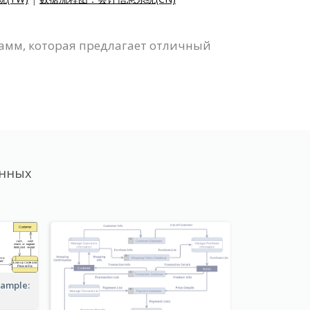
амм, которая предлагает отличный
анных
xample: