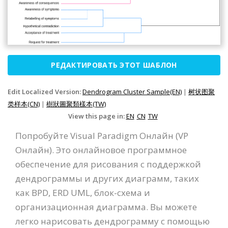
РЕДАКТИРОВАТЬ ЭТОТ ШАБЛОН
Edit Localized Version:
Dendrogram Cluster Sample(EN)
|
树状图聚
类样本(CN)
|
樹狀圖聚類樣本(TW)
View this page in:
EN
CN
TW
Попробуйте Visual Paradigm Онлайн (VP
Онлайн). Это онлайновое программное
обеспечение для рисования с поддержкой
дендрограммы и других диаграмм, таких
как BPD, ERD UML, блок-схема и
организационная диаграмма. Вы можете
легко нарисовать дендрограмму с помощью