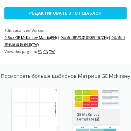
РЕДАКТИРОВАТЬ ЭТОТ ШАБЛОН
Edit Localized Version:
9-Box GE McKinsey Matrix(EN)
|
9盒通用电气麦肯锡矩阵(CN)
|
9盒通用
電氣麥肯錫矩陣(TW)
View this page in:
EN
CN
TW
Посмотреть больше шаблонов Матрица GE Mckinsey
GE McKinsey
Template