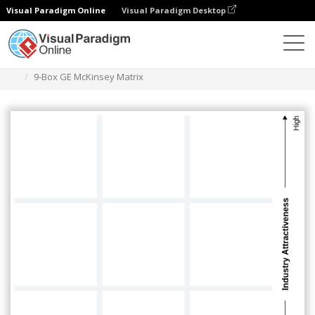
Visual Paradigm Online
Visual Paradigm Desktop
Диаграммы
Шаблоны
Матрица GE Mckinsey
9-Box GE McKinsey Matrix