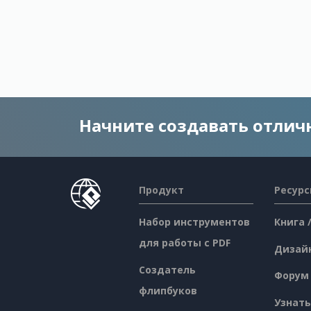
Начните создавать отли
Продукт
Ресур
Набор инструментов
Книга 
для работы с PDF
Дизай
Создатель
Форум
флипбуков
Узнать