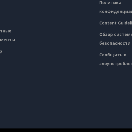
Политика
конфиденциа
я
Content Guidel
атные
Обзор систем
ументы
безопасности
p
Сообщить о
злоупотребле