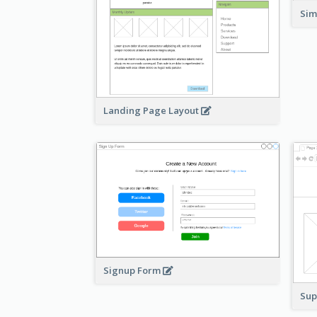
Si
Landing Page Layout
Signup Form
Sup