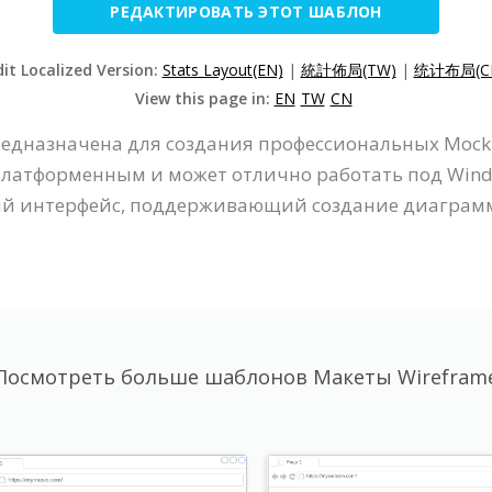
РЕДАКТИРОВАТЬ ЭТОТ ШАБЛОН
dit Localized Version:
Stats Layout(EN)
|
統計佈局(TW)
|
统计布局(C
View this page in:
EN
TW
CN
редназначена для создания профессиональных Mocku
сплатформенным и может отлично работать под Windo
й интерфейс, поддерживающий создание диаграмм
Посмотреть больше шаблонов Макеты Wirefram