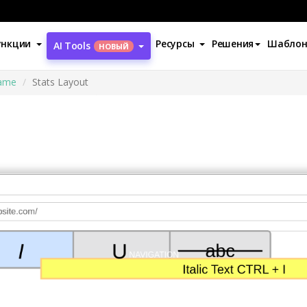
ункции
Ресурсы
Решения
Шабло
AI Tools
НОВЫЙ
rame
Stats Layout