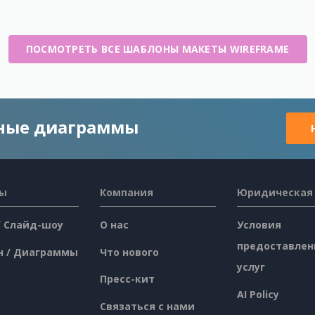
ПОСМОТРЕТЬ ВСЕ ШАБЛОНЫ МАКЕТЫ WIREFRAME
чные диаграммы
сы
Компания
Юридическая
/ Слайд-шоу
О нас
Условия
предоставлен
н / Диаграммы
Что нового
услуг
Пресс-кит
AI Policy
Связаться с нами