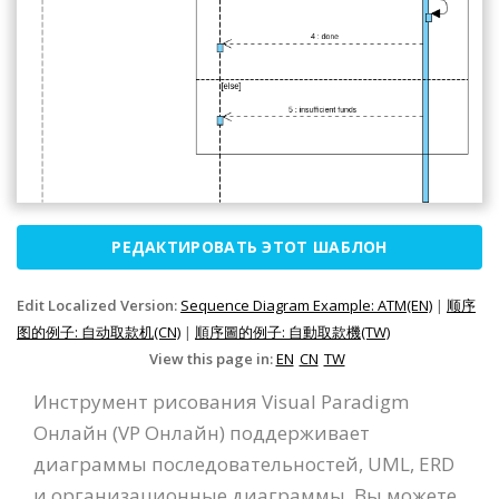
РЕДАКТИРОВАТЬ ЭТОТ ШАБЛОН
Edit Localized Version:
Sequence Diagram Example: ATM(EN)
|
顺序
图的例子: 自动取款机(CN)
|
順序圖的例子: 自動取款機(TW)
View this page in:
EN
CN
TW
Инструмент рисования Visual Paradigm
Онлайн (VP Онлайн) поддерживает
диаграммы последовательностей, UML, ERD
и организационные диаграммы. Вы можете