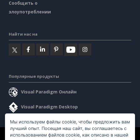
Сообщить о
злоупотреблении
Найти нас на
Популярные продукты
Visual Paradigm Онлайн
Visual Paradigm Desktop
Мы используем файлы cookie, чтобы предложить вам
лучший опыт. Посещая наш сайт, вы соглашаетесь с
использованием файлов cookie, как описано в нашей
©2026 by Visual Paradigm. Все права защищены.