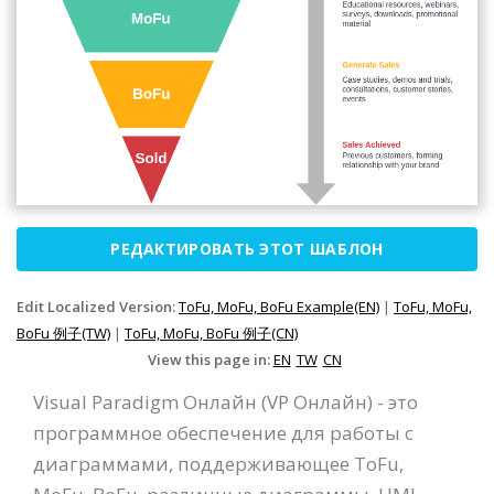
РЕДАКТИРОВАТЬ ЭТОТ ШАБЛОН
Edit Localized Version:
ToFu, MoFu, BoFu Example(EN)
|
ToFu, MoFu,
BoFu 例子(TW)
|
ToFu, MoFu, BoFu 例子(CN)
View this page in:
EN
TW
CN
Visual Paradigm Онлайн (VP Онлайн) - это
программное обеспечение для работы с
диаграммами, поддерживающее ToFu,