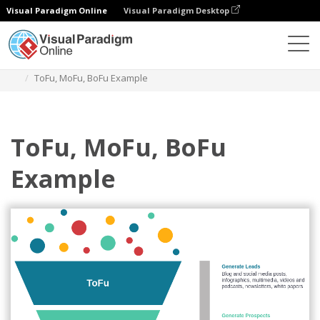
Visual Paradigm Online
Visual Paradigm Desktop
Диаграммы
Шаблоны
ToFu, MoFu, BoFu
ToFu, MoFu, BoFu Example
ToFu, MoFu, BoFu
Example