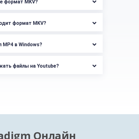
ne формат MKV?
Для каких случаев подходит формат MKV? 
л MP4 в Windows?
жать файлы на Youtube?
radigm Онлайн