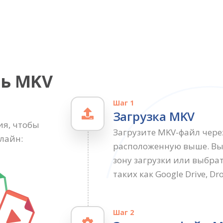
ть MKV
Шаг 1
Загрузка MKV
я, чтобы
Загрузите MKV-файл чере
лайн:
расположенную выше. Вы
зону загрузки или выбра
таких как Google Drive, Dr
Шаг 2