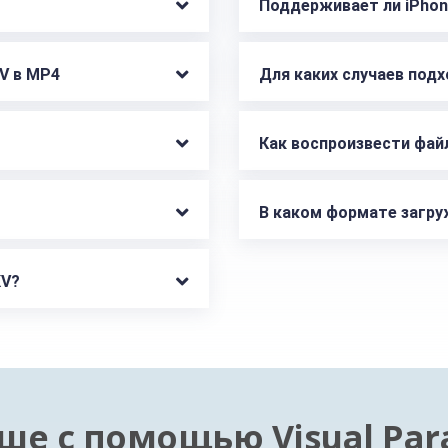
Поддерживает ли iPho
V в MP4
Как воспроизвести фай
В каком формате загру
KV?
ше с помощью Visual Pa