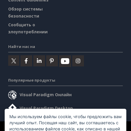
Обзор системы
безопасности
Сообщить о
злоупотреблении
Найти нас на
Популярные продукты
Visual Paradigm Онлайн
Visual Paradigm Desktop
Мы используем файлы cookie, чтобы предложить вам
лучший опыт. Посещая наш сайт, вы соглашаетесь с
использованием файлов cookie, как описано в нашей
©2026 by Visual Paradigm. Все права защищены.