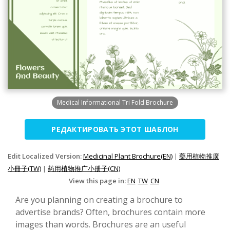
Medical Informational Tri Fold Brochure
РЕДАКТИРОВАТЬ ЭТОТ ШАБЛОН
Edit Localized Version:
Medicinal Plant Brochure(EN)
|
藥用植物推廣
小冊子(TW)
|
药用植物推广小册子(CN)
View this page in:
EN
TW
CN
Are you planning on creating a brochure to
advertise brands? Often, brochures contain more
images than words. Brochures are an useful