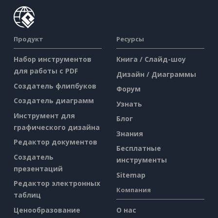
Продукт
Ресурсы
Набор инструментов
Книга / Слайд-шоу
для работы с PDF
Дизайн / Диаграммы
Создатель флипбуков
Форум
Создатель диаграмм
Узнать
Инструмент для
Блог
графического дизайна
Знания
Редактор документов
Бесплатные
Создатель
инструменты
презентаций
Sitemap
Редактор электронных
Компания
таблиц
Ценообразование
О нас