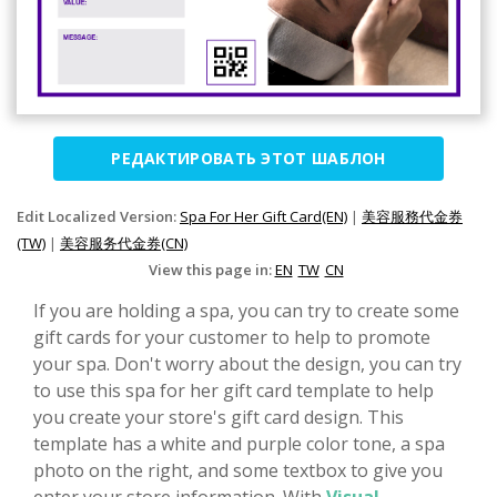
РЕДАКТИРОВАТЬ ЭТОТ ШАБЛОН
Edit Localized Version:
Spa For Her Gift Card(EN)
|
美容服務代金券
(TW)
|
美容服务代金券(CN)
View this page in:
EN
TW
CN
If you are holding a spa, you can try to create some
gift cards for your customer to help to promote
your spa. Don't worry about the design, you can try
to use this spa for her gift card template to help
you create your store's gift card design. This
template has a white and purple color tone, a spa
photo on the right, and some textbox to give you
enter your store information. With
Visual