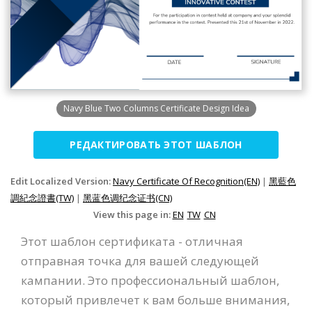
Navy Blue Two Columns Certificate Design Idea
РЕДАКТИРОВАТЬ ЭТОТ ШАБЛОН
Edit Localized Version:
Navy Certificate Of Recognition(EN)
|
黑藍色
調紀念證書(TW)
|
黑蓝色调纪念证书(CN)
View this page in:
EN
TW
CN
Этот шаблон сертификата - отличная
отправная точка для вашей следующей
кампании. Это профессиональный шаблон,
который привлечет к вам больше внимания,