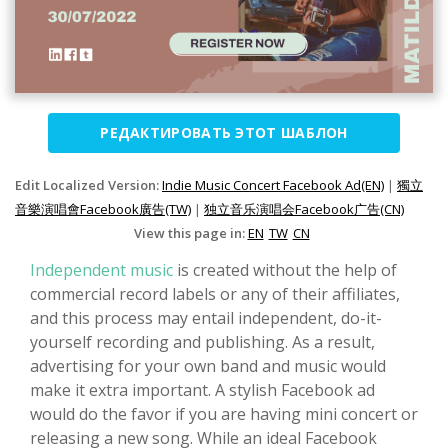
РЕДАКТИРОВАТЬ ЭТОТ ШАБЛОН
Edit Localized Version:
Indie Music Concert Facebook Ad(EN)
|
獨立
音樂演唱會Facebook廣告(TW)
|
独立音乐演唱会Facebook广告(CN)
View this page in:
EN
TW
CN
Independent music
is created without the help of
commercial record labels or any of their affiliates,
and this process may entail independent, do-it-
yourself recording and publishing. As a result,
advertising for your own band and music would
make it extra important. A stylish Facebook ad
would do the favor if you are having mini concert or
releasing a new song. While an ideal Facebook