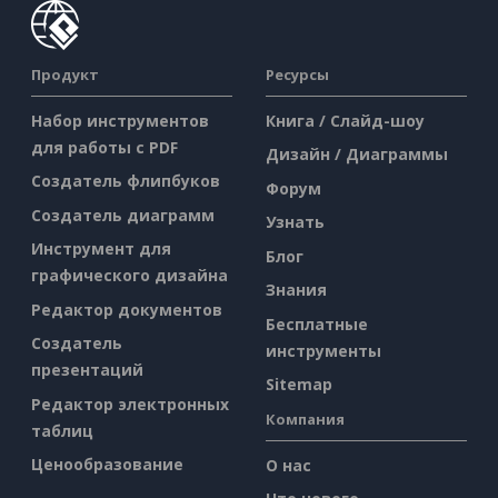
Продукт
Ресурсы
Набор инструментов
Книга / Слайд-шоу
для работы с PDF
Дизайн / Диаграммы
Создатель флипбуков
Форум
Создатель диаграмм
Узнать
Инструмент для
Блог
графического дизайна
Знания
Редактор документов
Бесплатные
Создатель
инструменты
презентаций
Sitemap
Редактор электронных
Компания
таблиц
Ценообразование
О нас