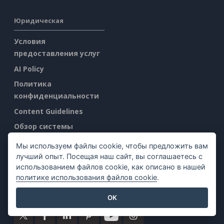
Юридическая
Условия
предоставления услуг
AI Policy
Политика
конфиденциальности
Content Guidelines
Обзор системы
безопасности
Мы используем файлы cookie, чтобы предложить вам
Сообщить о
лучший опыт. Посещая наш сайт, вы соглашаетесь с
злоупотреблении
использованием файлов cookie, как описано в нашей
политике использования файлов cookie
.
Найти нас на
OK