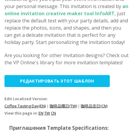
your personal message. This invitation is created by
an
online invitation creative maker tool InfoART
, just
replace the default text with your party details, add and
replace the photos, icons, and shapes, and then you
can get a delicate invitation that is perfect for any
holiday party. Start personalizing the invitation today!
Are you looking for other invitation designs? Check out
the VP Online's library for more invitation templates!
РЕДАКТИРОВАТЬ ЭТОТ ШАБЛОН
Edit Localized Version:
Coffee Tasting Day(EN)
|
咖啡品嚐日(TW)
|
咖啡品尝日(CN)
View this page in:
EN
TW
CN
Приглашения Template Specifications: