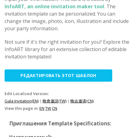
InfoART, an online invitation maker tool
. The
invitation template can be personalized. You can
change the image, photo, icon, illustration and include
your party information.
Not sure if it's the right invitation for you? Explore the
InfoART library for an extensive collection of editable
invitation templates!
РЕДАКТИРОВАТЬ ЭТОТ ШАБЛОН
Edit Localized Version:
Gala Invitation(EN)
|
晚會邀請(TW)
|
晚会邀请(CN)
View this page in:
EN
TW
CN
Приглашения Template Specifications: