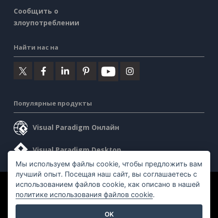
Сообщить о
злоупотреблении
Найти нас на
Популярные продукты
Visual Paradigm Онлайн
Visual Paradigm Desktop
Мы используем файлы cookie, чтобы предложить вам
лучший опыт. Посещая наш сайт, вы соглашаетесь с
использованием файлов cookie, как описано в нашей
©2026 by Visual Paradigm. Все права защищены.
политике использования файлов cookie
.
Условия предоставления услуг
AI Policy
OK