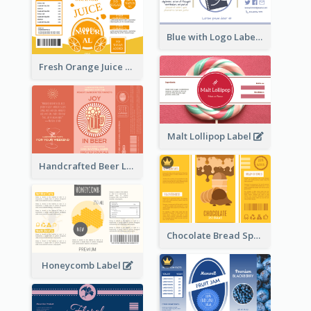
Blue with Logo Label
Fresh Orange Juice Label
Malt Lollipop Label
Handcrafted Beer Label
Chocolate Bread Spread Label
Honeycomb Label