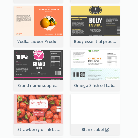
Vodka Liquor Product Label
Body essential product label
Brand name supplement Label
Omega 3 fish oil Label
Strawberry drink Label
Blank Label