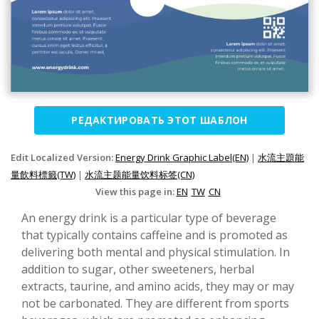
РЕДАКТИРОВАТЬ ЭТОТ ШАБЛОН
Edit Localized Version:
Energy Drink Graphic Label(EN)
|
水流主題能
量飲料標籤(TW)
|
水流主题能量饮料标签(CN)
View this page in:
EN
TW
CN
An energy drink is a particular type of beverage
that typically contains caffeine and is promoted as
delivering both mental and physical stimulation. In
addition to sugar, other sweeteners, herbal
extracts, taurine, and amino acids, they may or may
not be carbonated. They are different from sports