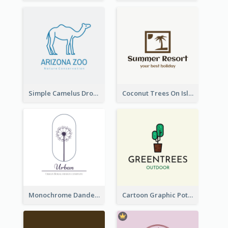
Simple Camelus Dromedary Logo
Coconut Trees On Island Logo For Holiday Travelling
Monochrome Dandelion Flower Logo
Cartoon Graphic Potted Plant Logo