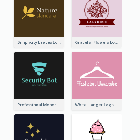
Simplicity Leaves Logo For Body Care Store
Graceful Flowers Logo In Round Shape
Professional Monochrome Logo For Security Services
White Hanger Logo For Clothes Store