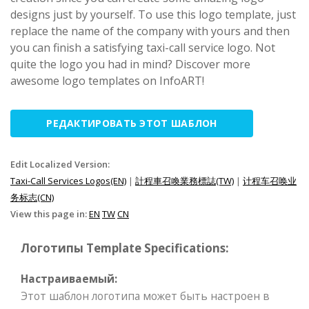
designs just by yourself. To use this logo template, just
replace the name of the company with yours and then
you can finish a satisfying taxi-call service logo. Not
quite the logo you had in mind? Discover more
awesome logo templates on InfoART!
РЕДАКТИРОВАТЬ ЭТОТ ШАБЛОН
Edit Localized Version:
Taxi-Call Services Logos(EN)
|
計程車召喚業務標誌(TW)
|
计程车召唤业
务标志(CN)
View this page in:
EN
TW
CN
Логотипы Template Specifications:
Настраиваемый:
Этот шаблон логотипа может быть настроен в