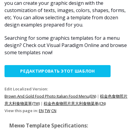
you can create your graphic design with the
customization of texts, images, colors, shapes, forms,
etc. You can allow selecting a template from dozen
design examples prepared for you.
Searching for some graphics templates for a menu
design? Check out Visual Paradigm Online and browse
some templates now!
РЕДАКТИРОВАТЬ ЭТОТ ШАБЛОН
Edit Localized Version:
Brown And Gold Food Photo Italian Food Menu(EN)
|
棕金色食物照片
意大利食物菜單(TW)
|
棕金色食物照片意大利食物菜单(CN)
View this page in:
EN
TW
CN
Меню Template Specifications: